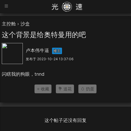
=
主控舱
›
沙盒
这个背景是给奥特曼用的吧
卢本伟牛逼
楼主
发布于 2023-10-24 13:37:06
闪瞎我的狗眼，tnnd
⭐ 收藏
💐 送花
🥚 扔蛋
这个帖子还没有回复