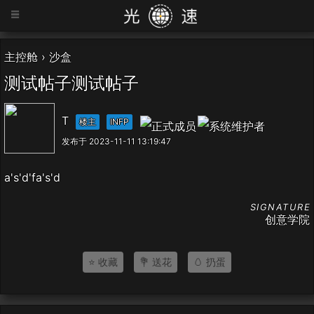
=
主控舱
›
沙盒
测试帖子测试帖子
T
楼主
INFP
发布于 2023-11-11 13:19:47
a's'd'fa's'd
创意学院
⭐ 收藏
💐 送花
🥚 扔蛋